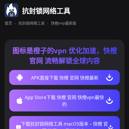
抗封锁网络工具
首页
›
抗封锁网络工具
›
快橙vnp最新版
图标是橙子的vpn 优化加速，快橙
官网 流畅解锁全球内容
APK直接下载 快橙 官网 快橙最新
App Store下载 快橙 官网 快橙vpn最快
的
下载抗封锁网络工具 macOS版本 – 快橙 官