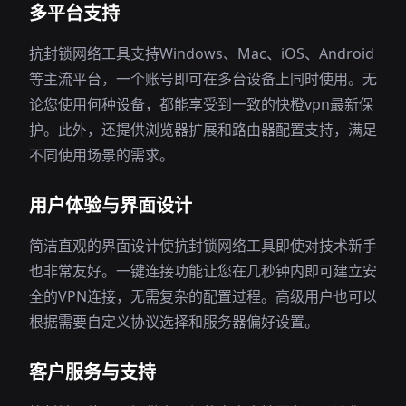
多平台支持
抗封锁网络工具支持Windows、Mac、iOS、Android
等主流平台，一个账号即可在多台设备上同时使用。无
论您使用何种设备，都能享受到一致的快橙vpn最新保
护。此外，还提供浏览器扩展和路由器配置支持，满足
不同使用场景的需求。
用户体验与界面设计
简洁直观的界面设计使抗封锁网络工具即使对技术新手
也非常友好。一键连接功能让您在几秒钟内即可建立安
全的VPN连接，无需复杂的配置过程。高级用户也可以
根据需要自定义协议选择和服务器偏好设置。
客户服务与支持