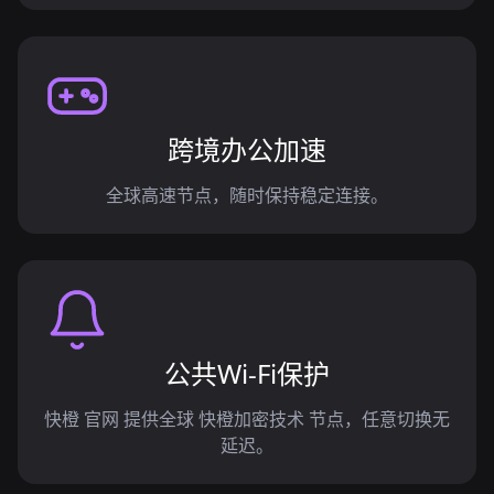
跨境办公加速
全球高速节点，随时保持稳定连接。
公共Wi-Fi保护
快橙 官网 提供全球 快橙加密技术 节点，任意切换无
延迟。