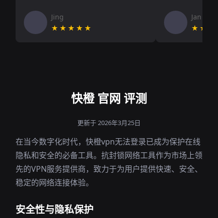
Jing
Jan V
★★★★★
★★★
快橙 官网 评测
更新于 2026年3月25日
在当今数字化时代，快橙vpn无法登录已成为保护在线
隐私和安全的必备工具。抗封锁网络工具作为市场上领
先的VPN服务提供商，致力于为用户提供快速、安全、
稳定的网络连接体验。
安全性与隐私保护