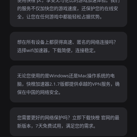
使用快橙 pc，享受无与伦比的游戏加速体验。我们
的服务不仅加快您的游戏速度，还保护您的在线安
全，让您在任何游戏中都能轻松占据优势。
想在所有设备上都获得高速、匿名的网络连接吗？
选择wifi加速器，下载简便，连接稳定。
无论您使用的是Windows还是Mac操作系统的电
脑，快橙加速器2.1.7版都提供卓越的VPN服务，确
保在中国的网络安全。
您需要更好的网络保护吗？立即下载快橙 官网的最
新版本，7天免费试用，满足您的需求。